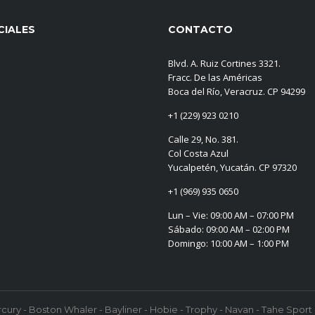
CIALES
CONTACTO
Blvd. A. Ruiz Cortines 3321.
Fracc. De las Américas
Boca del Río, Veracruz. CP 94299
+1 (229) 923 0210
Calle 29, No. 381.
Col Costa Azul
Yucalpetén, Yucatán. CP 97320
+1 (969) 935 0650
Lun – Vie: 09:00 AM – 07:00 PM
Sábado: 09:00 AM – 02:00 PM
Domingo: 10:00 AM – 1:00 PM
ury - Boston Whaler - Bayliner - Hobie - Trophy - Navan - Tahe Sport -