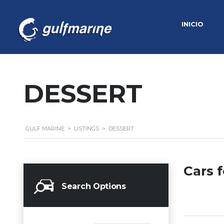
INICIO
DESSERT
GULF MARINE
>
LISTINGS
>
DESSERT
Cars f
Search Options