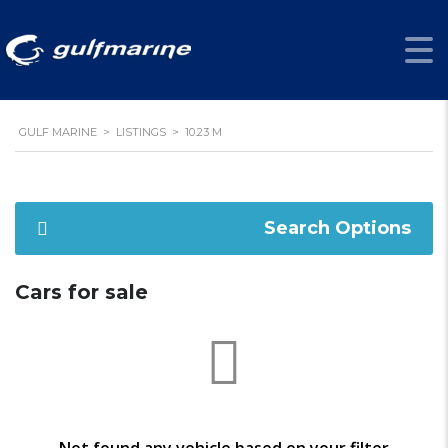
10.23 M
GULF MARINE
>
LISTINGS
>
10.23 M
Search Options
Cars for sale