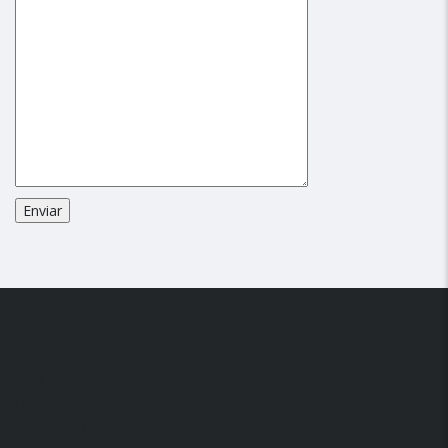
Gulf Marine más que una tienda náutica
Redes sociales
Contacto
Blvd. A. Ruiz Cortines 3321.
Fracc. De las Américas
Boca del Río, Veracruz. CP 94299