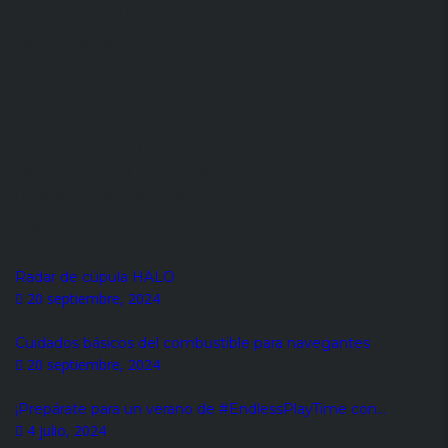
+1 (229) 923 0210
Calle 29, No. 381.
Col Costa Azul
Yucalpetén, Yucatán. CP 97320
+1 (969) 935 0650
Lun – Vie: 09:00 AM – 07:00 PM
Sábado: 09:00 AM – 02:00 PM
Domingo: 10:00 AM – 1:00 PM
Blog Náutico
Radar de cúpula HALO
20 septiembre, 2024
Cuidados básicos del combustible para navegantes
20 septiembre, 2024
¡Prepárate para un verano de #EndlessPlayTime con...
4 julio, 2024