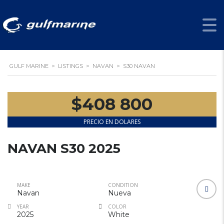
S30 NAVAN
GULF MARINE
>
LISTINGS
>
NAVAN
>
S30 NAVAN
$408 800
PRECIO EN DOLARES
NAVAN S30 2025
DISPONIBLE
MAKE
CONDITION
Navan
Nueva
YEAR
COLOR
2025
White